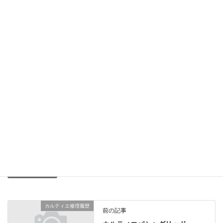
竜頭・裏蓋・ガラスの各パッキンを交換して生活防水も効きまし
た。
ガラスパッキンとヨードーレバーは在庫の残りがわずかです。
同型機種をお持ちで末永くお使いになりたいお客様はお早めにご
相談
下さいませ。総費用30,000円（税別）
セイコー修理履歴
、
業務日記
カテゴリー
カルティエ修理履歴
前の記事