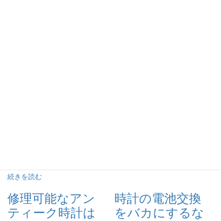
に依頼すべき
受付業の違い
か？
かつて賑
った商店街
あなたは自
などに、今
分の時計が
はシャッタ
故障した場
ーが下りた
合どこに修
まま、その
理を依頼し
跡だけを残す時計店は、「時計
ますか？修
の修理屋」でもありまし
理の依頼先としてはロレックス
た。”キズ見”といわれるレンズ
やオメガ等メーカーの修理部
を目にはめて作業をしていた店
門、小売店、デパート、そして
主は、接客業というよりは、な
時計修理専門店が選択肢として
[…]
頭に浮かぶのではないでしょう
続きを読む
か。それではこれらの修 […]
続きを読む
修理可能なアン
時計の電池交換
ティーク時計は
をバカにするな