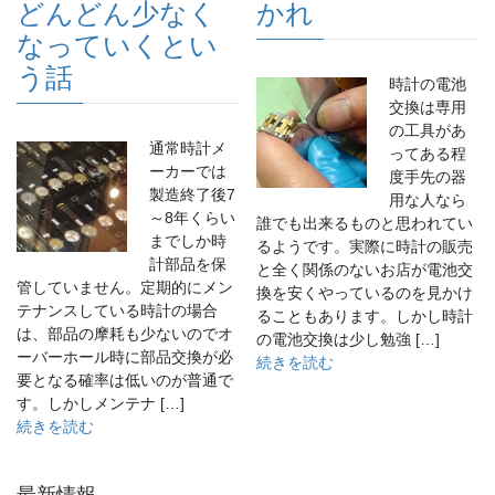
どんどん少なく
かれ
なっていくとい
う話
時計の電池
交換は専用
の工具があ
通常時計メ
ってある程
ーカーでは
度手先の器
製造終了後7
用な人なら
～8年くらい
誰でも出来るものと思われてい
までしか時
るようです。実際に時計の販売
計部品を保
と全く関係のないお店が電池交
管していません。定期的にメン
換を安くやっているのを見かけ
テナンスしている時計の場合
ることもあります。しかし時計
は、部品の摩耗も少ないのでオ
の電池交換は少し勉強 […]
ーバーホール時に部品交換が必
続きを読む
要となる確率は低いのが普通で
す。しかしメンテナ […]
続きを読む