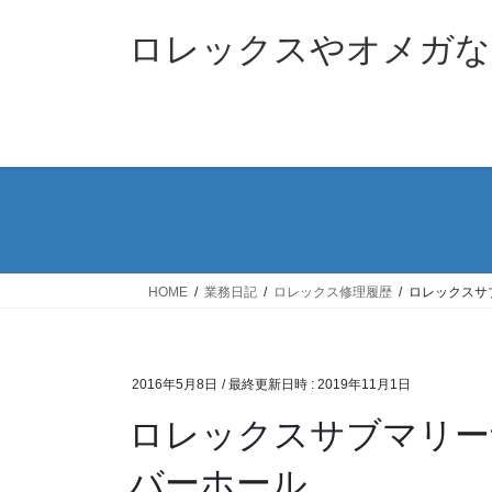
コ
ナ
ン
ビ
ロレックスやオメガな
テ
ゲ
ン
ー
ツ
シ
へ
ョ
ス
ン
キ
に
ッ
移
プ
動
HOME
業務日記
ロレックス修理履歴
ロレックスサブ
2016年5月8日
/ 最終更新日時 :
2019年11月1日
ロレックスサブマリーナデ
バーホール