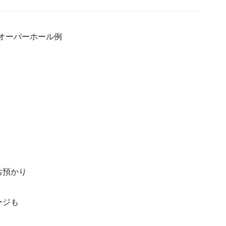
0のオーバーホール例
お預かり
ージも