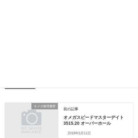
すべて純正部品使用のリクエストを頂いておりまし
たが、お見積もりどおりにゼンマイと各パッキンの
交換だけで済みました。
総費用48,000円（税別）ライトポリッシュ込み
2年保証品
ロレックス修理履歴
、
業務日記
カテゴリー
オメガ修理履歴
前の記事
オメガスピードマスターデイト
3515.20 オーバーホール
2018年5月11日