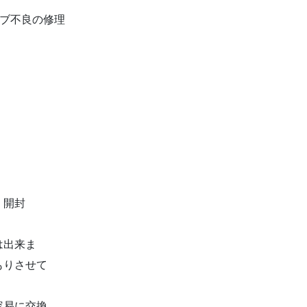
ルブ不良の修理
、開封
は出来ま
もりさせて
容易に交換