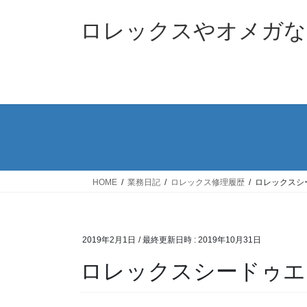
コ
ナ
ン
ビ
ロレックスやオメガな
テ
ゲ
ン
ー
ツ
シ
へ
ョ
ス
ン
キ
に
ッ
移
プ
動
HOME
業務日記
ロレックス修理履歴
ロレックスシ
2019年2月1日
/ 最終更新日時 :
2019年10月31日
ロレックスシードゥエラ