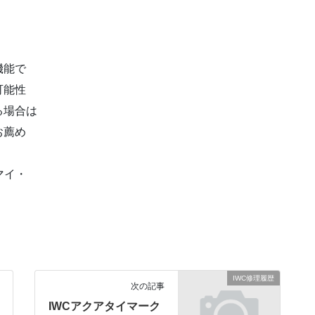
機能で
可能性
る場合は
お薦め
マイ・
IWC修理履歴
次の記事
IWCアクアタイマーク