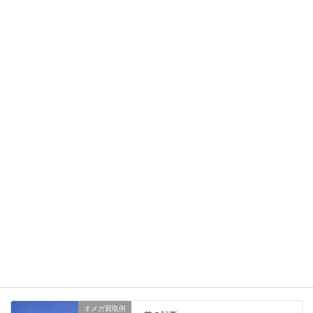
眠っている時計がありましたらお気軽にご相談下さいませ。
ロレックス修理履歴
、
業務日記
カテゴリー
オメガ買取例