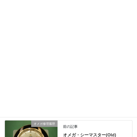
防水検査：5Bar/OK
修理料金：133,100円
保証期間：1年
オーバーホール、各部修理、リペアー、レストア、純正部品で復
元などのご相談やご来店の予約は
LINEでも受付しております。
お問い合わせの際は時計の画像をお送り下さればより詳しくご返
答させて頂きます。
修理のお問い合わせやご相談、概算見積もりは無料ですのでお気
軽にご利用くださいませ。
ロレックス修理履歴
、
業務日記
カテゴリー
オメガ修理履歴
前の記事
オメガ・シーマスター(Old)