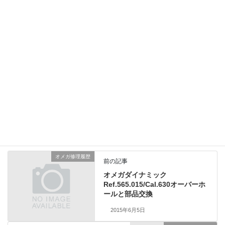
オーバーホールとゼンマイ交換で問題なしでした。今年メンテナ
ンスを実施された方は次回東京オリンピック開催の年を目途にオ
ーバーホールにお出し下さい。覚えやすいのでオリンピックイヤ
ーにメンテナンスをされるお客様は意外と多いです。
ロレックス修理履歴
、
業務日記
カテゴリー
オメガ修理履歴
前の記事
オメガダイナミック
Ref.565.015/Cal.630オーバーホ
ールと部品交換
2015年6月5日