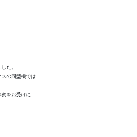
ました。
クスの同型機では
診察をお受けに