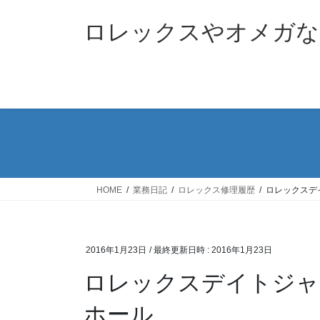
コ
ナ
ン
ビ
ロレックスやオメガな
テ
ゲ
ン
ー
ツ
シ
へ
ョ
ス
ン
キ
に
ッ
移
プ
動
HOME
業務日記
ロレックス修理履歴
ロレックスデイ
2016年1月23日
/ 最終更新日時 :
2016年1月23日
ロレックスデイトジャスト
ホール