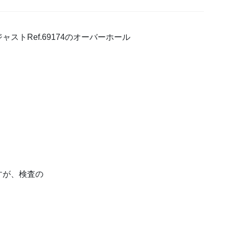
トRef.69174のオーバーホール
すが、検査の
。