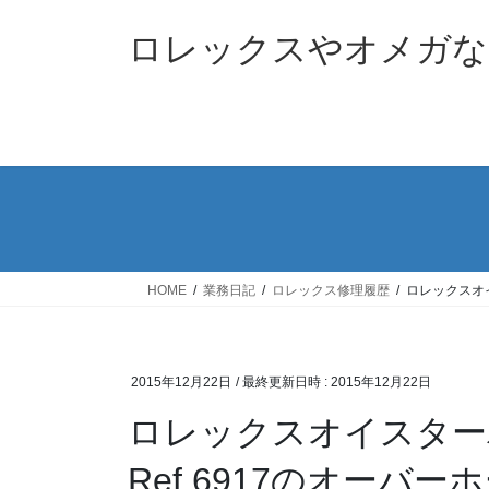
コ
ナ
ン
ビ
ロレックスやオメガな
テ
ゲ
ン
ー
ツ
シ
へ
ョ
ス
ン
キ
に
ッ
移
プ
動
HOME
業務日記
ロレックス修理履歴
ロレックスオイ
2015年12月22日
/ 最終更新日時 :
2015年12月22日
ロレックスオイスター
Ref.6917のオーバー