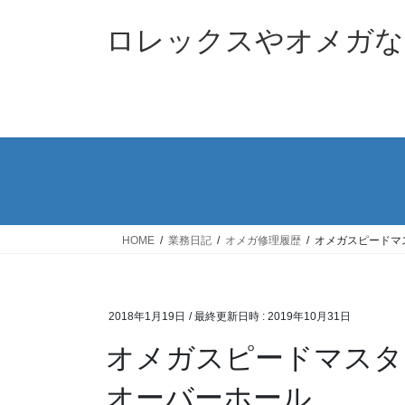
コ
ナ
ン
ビ
ロレックスやオメガな
テ
ゲ
ン
ー
ツ
シ
へ
ョ
ス
ン
キ
に
ッ
移
プ
動
HOME
業務日記
オメガ修理履歴
オメガスピードマスタ
2018年1月19日
/ 最終更新日時 :
2019年10月31日
オメガスピードマスターデ
オーバーホール