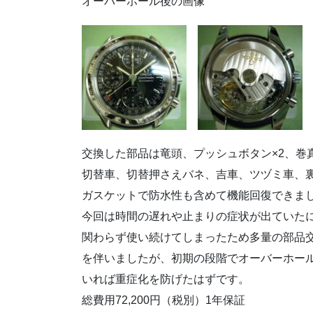
オーバーホール後の画像
交換した部品は竜頭、プッシュボタン×2、巻
切替車、切替押さえバネ、吉車、ツヅミ車、
ガスケットで防水性も含めて機能回復できま
今回は時間の遅れや止まりの症状が出ていた
関わらず使い続けてしまったため多量の部品
を伴いましたが、初期の段階でオーバーホー
いれば重症化を防げたはずです。
総費用72,200円（税別）1年保証