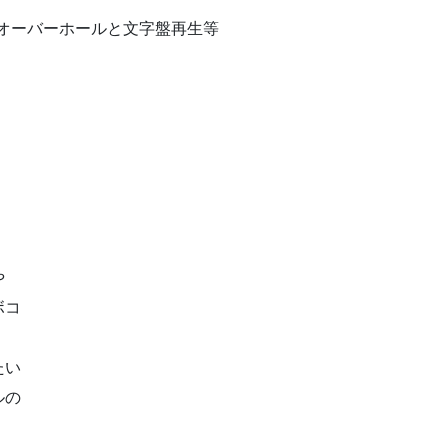
l.564オーバーホールと文字盤再生等
や
ボコ
たい
ルの