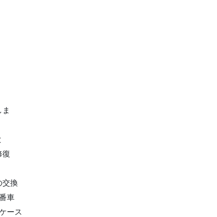
しま
と
修復
の交換
番車
ケース