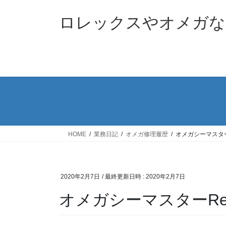
コ
ナ
ン
ビ
ロレックスやオメガな
テ
ゲ
ン
ー
ツ
シ
へ
ョ
ス
ン
キ
に
ッ
移
プ
動
HOME
業務日記
オメガ修理履歴
オメガシーマスターR
2020年2月7日
/ 最終更新日時 :
2020年2月7日
オメガシーマスターRef