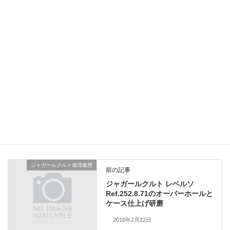
ゼンマイも交換済みだったため、オーバーホールで
機能回復しましたが、ご使用の頻度によりましては
短いサイクルでのメンテナンスが必要なお品物です。
総費用35,000円（税別）6ヶ月保証品
オメガ修理履歴
、
業務日記
カテゴリー
ジャガールクルト修理履歴
前の記事
ジャガールクルト レベルソ
Ref.252.8.71のオーバーホールと
ケース仕上げ研磨
2016年2月22日