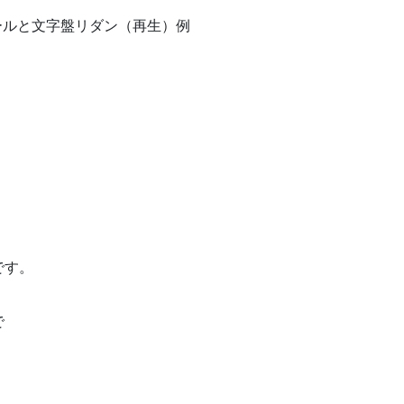
ーバーホールと文字盤リダン（再生）例
です。
。
で