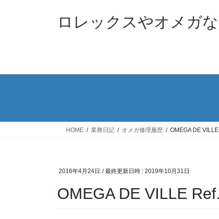
コ
ナ
ン
ビ
ロレックスやオメガな
テ
ゲ
ン
ー
ツ
シ
へ
ョ
ス
ン
キ
に
ッ
移
プ
動
HOME
業務日記
オメガ修理履歴
OMEGA DE VIL
2016年4月24日
/ 最終更新日時 :
2019年10月31日
OMEGA DE VILLE 