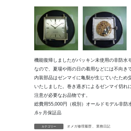
機能復帰しましたがパッキン未使用の非防水
なので、夏場や雨の日の着用などには不向き
内装部品はゼンマイに亀裂が生じていたため
いたしました。巻き過ぎによるゼンマイ切れ
注意が必要なお品物です。
総費用55,000円（税別）オールドモデル非防
,6ヶ月保証品
オメガ修理履歴
、
業務日記
カテゴリー