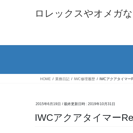
コ
ナ
ン
ビ
ロレックスやオメガな
テ
ゲ
ン
ー
ツ
シ
へ
ョ
ス
ン
キ
に
ッ
移
プ
動
HOME
業務日記
IWC修理履歴
IWCアクアタイマーR
2015年6月19日
/ 最終更新日時 :
2019年10月31日
IWCアクアタイマーRe