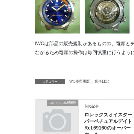
IWCは部品の販売規制があるものの、竜頭と
ながるため竜頭の操作は毎回慎重に行うように心
IWC修理履歴
、
業務日記
カテゴリー
ロレックス修理履歴
前の記事
ロレックスオイスター
パーペチュアルデイト
Ref.69160のオーバー