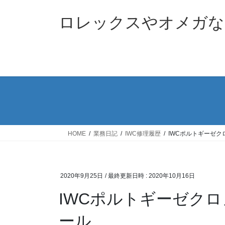
コ
ナ
ン
ビ
ロレックスやオメガな
テ
ゲ
ン
ー
ツ
シ
へ
ョ
ス
ン
キ
に
ッ
移
プ
動
HOME
業務日記
IWC修理履歴
IWCポルトギーゼク
2020年9月25日
/ 最終更新日時 :
2020年10月16日
IWCポルトギーゼクロ
ール