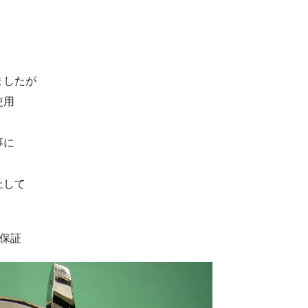
ましたが
使用
事に
止して
。
年保証