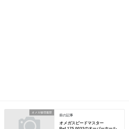
インデックスは磨いて腐食を落とすことが出来ましたのでリダン
せずに済みました。
ガラスも一新して見た目も綺麗になりました。
定期メンテナンスを怠らなければ今後も稼動し続けてくれるかと
思います。
総費用45,000円（税別）
シチズン修理履歴
、
業務日記
カテゴリー
オメガ修理履歴
前の記事
オメガスピードマスター
Ref.175.0032のオーバーホール