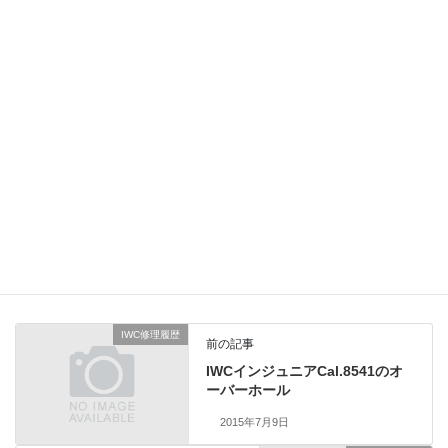
竜頭と巻真、ガラスは全て純正部品がご用意できました。生活防
水まで復元できましたが、防水性の持続期間が予測できないため
汗水には注意が必要です。最近クロノマスターの修理依頼が多
く、純正部品の在庫が減少しております。オリジナルでの修理を
ご希望の方はお早めにご検討下さい。総費用54,000円（税別）
シチズン修理履歴
、
業務日記
カテゴリー
IWC修理履歴
前の記事
IWCインジュニアCal.8541のオ
ーバーホール
2015年7月9日