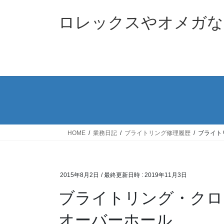
コ
ナ
ン
ビ
ロレックスやオメガな
テ
ゲ
ン
ー
ツ
シ
へ
ョ
ス
ン
キ
に
ッ
移
プ
動
HOME
業務日記
ブライトリング修理履歴
ブライト
2015年8月2日
/ 最終更新日時 :
2019年11月3日
ブライトリング・クロ
オーバーホール