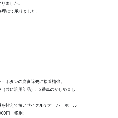
なりました。
修理にて承りました。
シュボタンの腐食除去に接着補強。
換（共に汎用部品）、2番車のかしめ直し
用を控えて短いサイクルでオーバーホール
000円（税別）